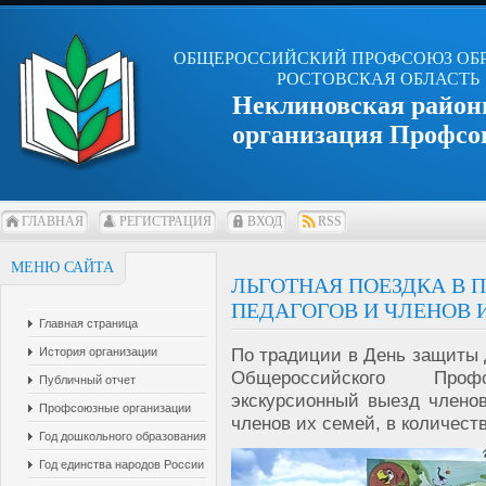
ОБЩЕРОССИЙСКИЙ ПРОФСОЮЗ ОБ
РОСТОВСКАЯ ОБЛАСТЬ
Неклиновская район
организация Профсо
ГЛАВНАЯ
РЕГИСТРАЦИЯ
ВХОД
RSS
МЕНЮ САЙТА
ЛЬГОТНАЯ ПОЕЗДКА В 
ПЕДАГОГОВ И ЧЛЕНОВ 
Главная страница
По традиции в День защиты 
История организации
Общероссийского Проф
Публичный отчет
экскурсионный выезд члено
Профсоюзные организации
членов их семей, в количеств
Год дошкольного образования
Год единства народов России