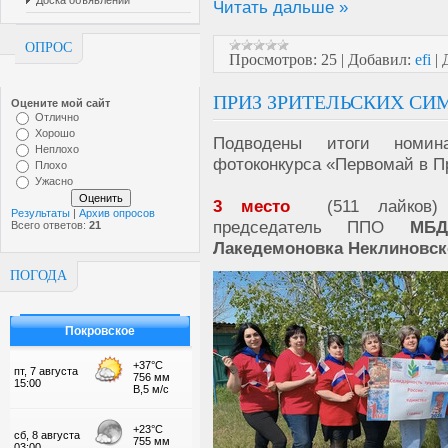
Доска объявлений
Читать дальше »
ОПРОС
Просмотров:
25
|
Добавил:
efi
|
ПРИЗ ЗРИТЕЛЬСКИХ СИ
Оцените мой сайт
Отлично
Хорошо
Подводены итоги номин
Неплохо
фотоконкурса «Первомай в 
Плохо
Ужасно
3 место
(511 лайков
Результаты
|
Архив опросов
председатель ППО
МБДО
Всего ответов:
21
Лакедемоновка Неклиновско
ПОГОДА
Покровское