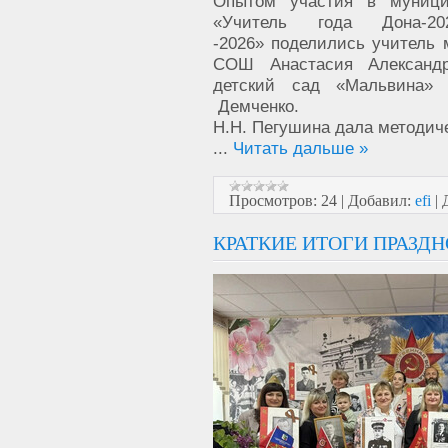
Опытом участия в муници
«Учитель года Дона-2
-2026» поделились учитель
СОШ Анастасия Александ
детский сад «Мальвина»
Демченко.
Н.Н. Пегушина дала методич
...
Читать дальше »
Просмотров:
24
|
Добавил:
efi
|
КРАТКИЕ ИТОГИ ПРАЗД