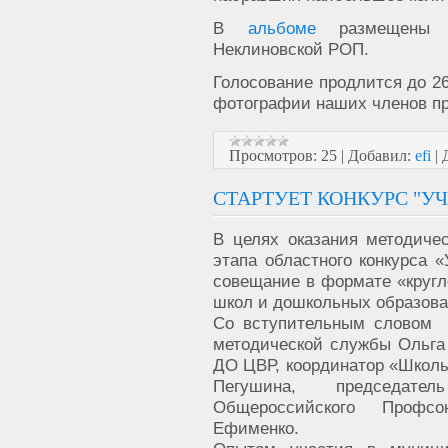
В
альбоме
размещены 1
Неклиновской РОП.
Голосование продлится до 2
фотографии наших членов п
Просмотров:
25
|
Добавил:
efi
|
СТАРТУЕТ КОНКУРС "УЧ
В целях оказания методиче
этапа областного конкурса 
совещание в формате «кругло
школ и дошкольных образов
Со вступительным словом 
методической службы Ольга
ДО ЦВР, координатор «Школы
Пегушина, председатель
Общероссийского Профс
Ефименко.