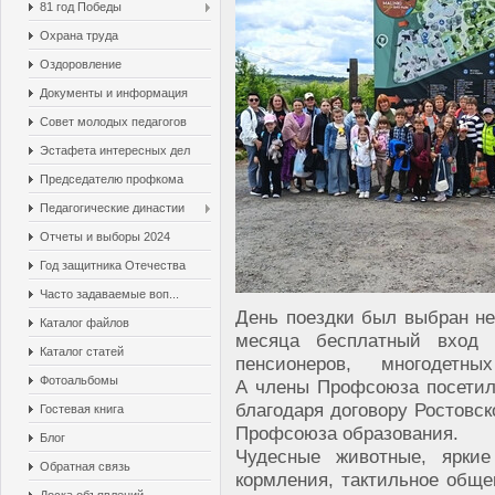
81 год Победы
Охрана труда
Оздоровление
Документы и информация
Совет молодых педагогов
Эстафета интересных дел
Председателю профкома
Педагогические династии
Отчеты и выборы 2024
Год защитника Отечества
Часто задаваемые воп...
День поездки был выбран не
Каталог файлов
месяца бесплатный вход
Каталог статей
пенсионеров, многодет
Фотоальбомы
А члены Профсоюза посетил
благодаря договору Ростовск
Гостевая книга
Профсоюза образования.
Блог
Чудесные животные, яркие
Обратная связь
кормления, тактильное обще