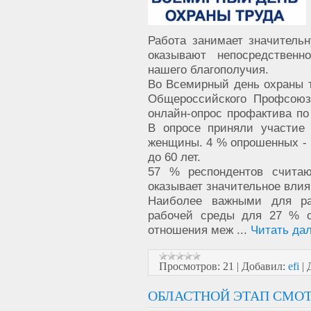
Работа занимает значитель
оказывают непосредственн
нашего благополучия.
Во Всемирный день охраны т
Общероссийского Профсоюз
онлайн-опрос профактива по
В опросе приняли участие
женщины. 4 % опрошенных - м
до 60 лет.
57 % респондентов считаю
оказывает значительное влия
Наиболее важными для ра
рабочей среды для 27 % о
отношения меж
...
Читать да
Просмотров:
21
|
Добавил:
efi
|
ОБЛАСТНОЙ ЭТАП СМОТ